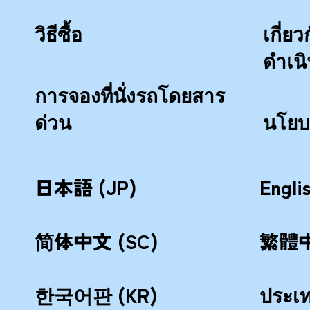
วิธีซื้อ
เกี่
ดำเน
การจองที่นั่งรถโดยสาร
ด่วน
นโยบ
日本語 (JP)
Engli
简体中文 (SC)
繁體中
한국어판 (KR)
ประเ