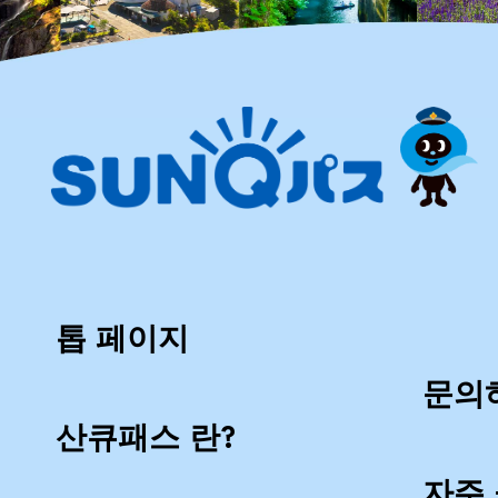
톱 페이지
문의
산큐패스 란?
자주 